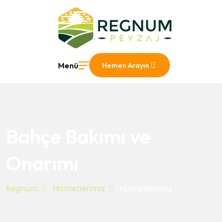
Menü
Hemen Arayın
Bahçe Bakımı ve
Onarımı
Regnum
Hizmetlerimiz
Hizmetlerimiz