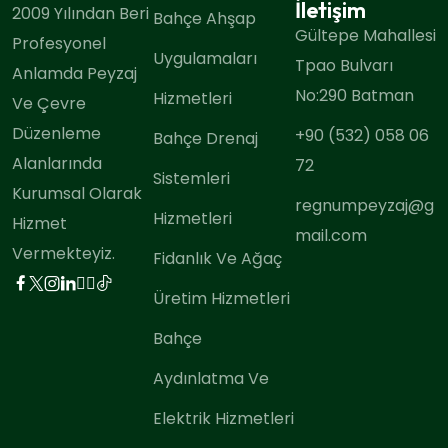
İletişim
2009 Yılından Beri
Bahçe Ahşap
Gültepe Mahallesi
Profesyonel
Uygulamaları
Tpao Bulvarı
Anlamda Peyzaj
No:290 Batman
Hizmetleri
Ve Çevre
Düzenleme
+90 (532) 058 06
Bahçe Drenaj
Alanlarında
72
Sistemleri
Kurumsal Olarak
regnumpeyzaj@g
Hizmetleri
Hizmet
mail.com
Vermekteyiz.
Fidanlık Ve Ağaç
Üretim Hizmetleri
Bahçe
Aydınlatma Ve
Elektrik Hizmetleri