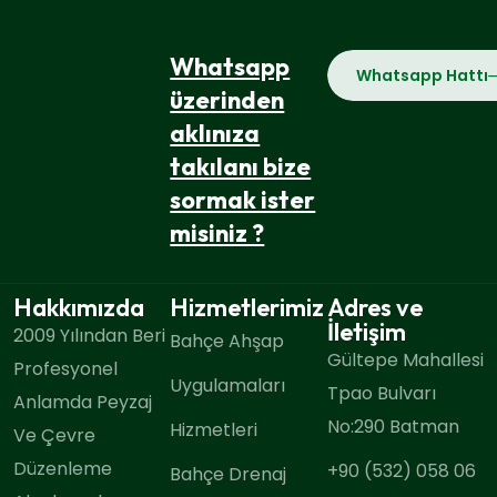
Whatsapp
Whatsapp Hattı
üzerinden
aklınıza
takılanı bize
sormak ister
misiniz ?
Hakkımızda
Hizmetlerimiz
Adres ve
İletişim
2009 Yılından Beri
Bahçe Ahşap
Gültepe Mahallesi
Profesyonel
Uygulamaları
Tpao Bulvarı
Anlamda Peyzaj
No:290 Batman
Hizmetleri
Ve Çevre
Düzenleme
+90 (532) 058 06
Bahçe Drenaj