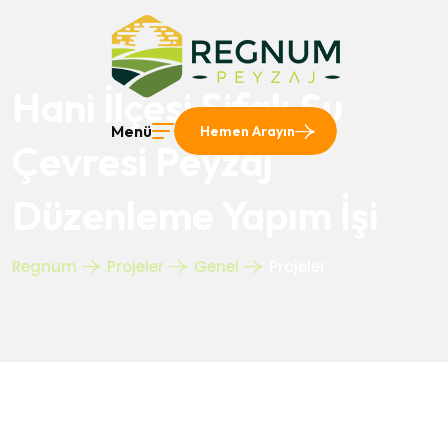
Hani İlçesi Şifalı Su
Menü
Hemen Arayın
Çevresi Peyzaj
Düzenleme Yapım İşi
Regnum
Projeler
Genel
Projeler