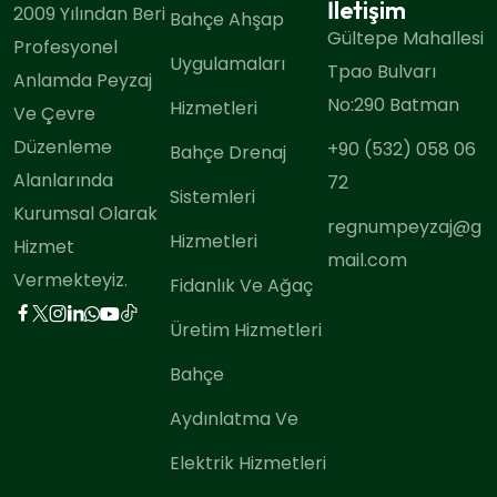
İletişim
2009 Yılından Beri
Bahçe Ahşap
Gültepe Mahallesi
Profesyonel
Uygulamaları
Tpao Bulvarı
Anlamda Peyzaj
No:290 Batman
Hizmetleri
Ve Çevre
Düzenleme
+90 (532) 058 06
Bahçe Drenaj
Alanlarında
72
Sistemleri
Kurumsal Olarak
regnumpeyzaj@g
Hizmetleri
Hizmet
mail.com
Vermekteyiz.
Fidanlık Ve Ağaç
Üretim Hizmetleri
Bahçe
Aydınlatma Ve
Elektrik Hizmetleri