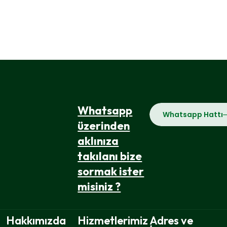
Whatsapp
Whatsapp Hattı
üzerinden
aklınıza
takılanı bize
sormak ister
misiniz ?
Hakkımızda
Hizmetlerimiz
Adres ve