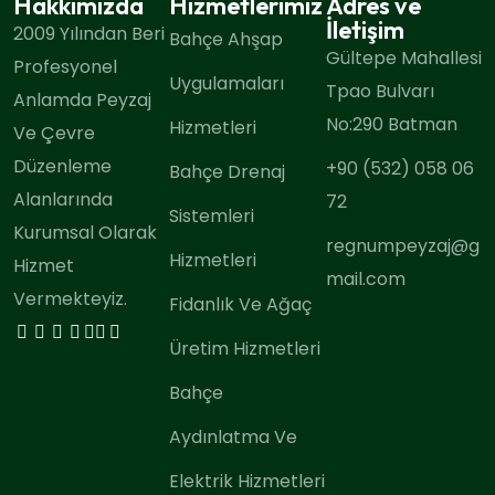
Hakkımızda
Hizmetlerimiz
Adres ve
İletişim
2009 Yılından Beri
Bahçe Ahşap
Gültepe Mahallesi
Profesyonel
Uygulamaları
Tpao Bulvarı
Anlamda Peyzaj
No:290 Batman
Hizmetleri
Ve Çevre
Düzenleme
+90 (532) 058 06
Bahçe Drenaj
Alanlarında
72
Sistemleri
Kurumsal Olarak
regnumpeyzaj@g
Hizmetleri
Hizmet
mail.com
Vermekteyiz.
Fidanlık Ve Ağaç
Üretim Hizmetleri
Bahçe
Aydınlatma Ve
Elektrik Hizmetleri