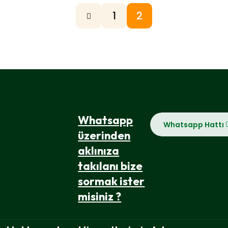
1
2
Whatsapp
Whatsapp Hattı
üzerinden
aklınıza
takılanı bize
sormak ister
misiniz ?