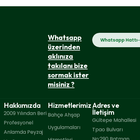
Whatsapp
Whatsapp Hattı
üzerinden
aklınıza
takılanı bize
sormak ister
misiniz ?
Hakkımızda
Hizmetlerimiz
Adres ve
İletişim
2009 Yılından Beri
Bahçe Ahşap
Gültepe Mahallesi
Profesyonel
Uygulamaları
Tpao Bulvarı
Anlamda Peyzaj
No:290 Batman
Hizmetleri