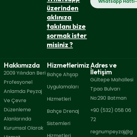
Whatsapp Hattı
üzerinden
aklınıza
takılanı bize
sormak ister
misiniz ?
Hakkımızda
Hizmetlerimiz
Adres ve
İletişim
2009 Yılından Beri
Bahçe Ahşap
Gültepe Mahallesi
Profesyonel
Uygulamaları
Tpao Bulvarı
Anlamda Peyzaj
No:290 Batman
Hizmetleri
Ve Çevre
Düzenleme
+90 (532) 058 06
Bahçe Drenaj
Alanlarında
72
Sistemleri
Kurumsal Olarak
regnumpeyzaj@g
Hizmetleri