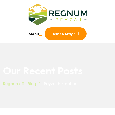
Menü
Hemen Arayın
Our Recent Posts
Regnum
Blog
Peyzaj Hizmetleri