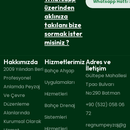
Whatsapp Hattı
üzerinden
aklınıza
takılanı bize
sormak ister
misiniz ?
Hakkımızda
Hizmetlerimiz
Adres ve
İletişim
2009 Yılından Beri
Bahçe Ahşap
Gültepe Mahallesi
Profesyonel
Uygulamaları
Tpao Bulvarı
Anlamda Peyzaj
No:290 Batman
Hizmetleri
Ve Çevre
Düzenleme
+90 (532) 058 06
Bahçe Drenaj
Alanlarında
72
Sistemleri
Kurumsal Olarak
regnumpeyzaj@g
Hizmetleri